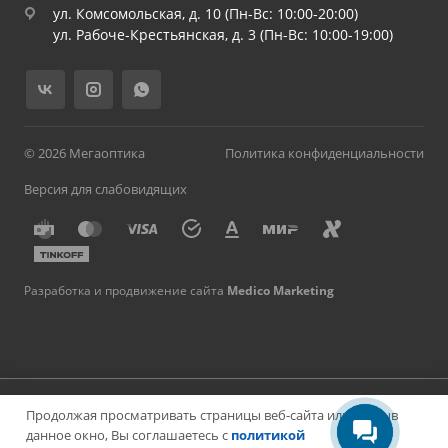
ул. Комсомольская, д. 10 (Пн-Вс: 10:00-20:00)
ул. Рабоче-Крестьянская, д. 3 (Пн-Вс: 10:00-19:00)
© 2026 Мегаоптика
Политика конфиденциальности
Версия для слабовидящих
Разработка и продвижение сайта
Medico Marketing
Имеются противопоказания, необходима консультация
Продолжая просматривать страницы веб-сайта или закрыв
специалиста. Материалы на сайте носят информационный
характер и не являются медицинской консультацией или
данное окно, Вы соглашаетесь с
политикой