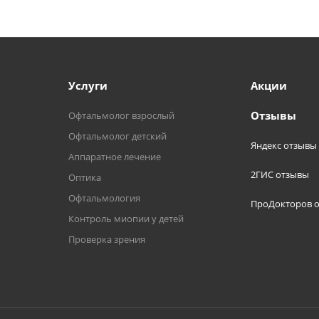
Услуги
Акции
Отзывы
Офтальмолог взрослый
Офтальмолог детский
Яндекс отзывы
Аппаратное лечение
2ГИС отзывы
Оптика
Офтальмология
ПроДокторов 
Контроль миопии у детей
Проверка зрения