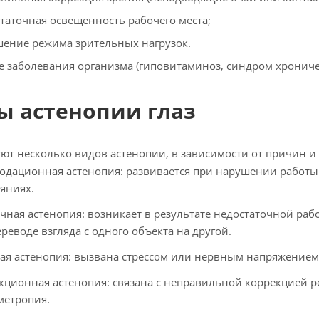
таточная освещенность рабочего места;
ение режима зрительных нагрузок.
 заболевания организма (гиповитаминоз, синдром хроничес
ы астенопии глаз
ют несколько видов астенопии, в зависимости от причин и
одационная астенопия: развивается при нарушении работы
ояниях.
ная астенопия: возникает в результате недостаточной раб
реводе взгляда с одного объекта на другой.
ая астенопия: вызвана стрессом или нервным напряжением,
кционная астенопия: связана с неправильной коррекцией 
метропия.