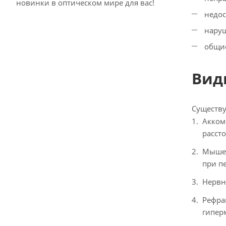
новинки в оптическом мире для вас!
недос
наруш
общие
Вид
Существу
Акком
расст
Мышеч
при пе
Нервн
Рефра
гипер