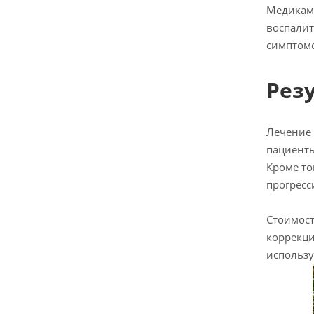
Медикаме
воспалит
симптомо
Рез
Лечение 
пациенты
Кроме то
прогресс
Стоимост
коррекци
использу