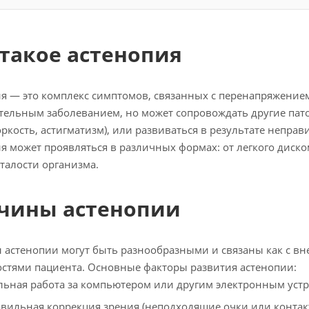
 такое астенопия
я — это комплекс симптомов, связанных с перенапряжением
тельным заболеванием, но может сопровождать другие пат
ркость, астигматизм), или развиваться в результате непра
я может проявляться в различных формах: от легкого диск
талости организма.
чины астенопии
астенопии могут быть разнообразными и связаны как с в
стями пациента. Основные факторы развития астенопии:
льная работа за компьютером или другим электронным устр
вильная коррекция зрения (неподходящие очки или контак