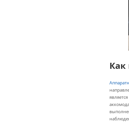
Как
Аппарат
направле
является
аккомода
выполнен
наблюд