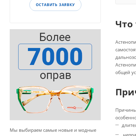
ОСТАВИТЬ ЗАЯВКУ
Что
Астенопи
самостоя
дальнозо
Астенопи
общей ус
При
Причины 
особенно
длите
Мы выбираем самые новые и модные
непра