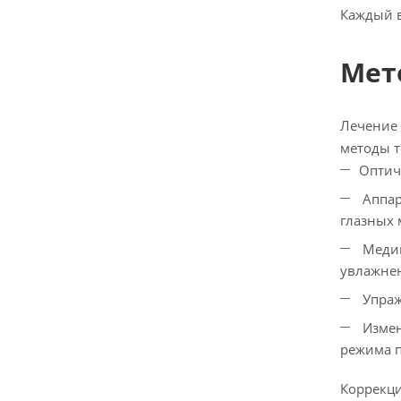
Каждый в
Мет
Лечение 
методы т
Оптич
Аппар
глазных
Медик
увлажнен
Упраж
Измен
режима 
Коррекци