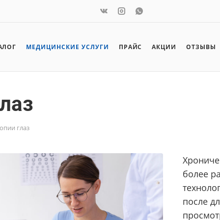
АЛОГ
МЕДИЦИНСКИЕ УСЛУГИ
ПРАЙС
АКЦИИ
ОТЗЫВЫ
глаз
опии глаз
Хроничес
более р
техноло
после д
просмот