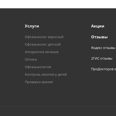
Услуги
Акции
Отзывы
Офтальмолог взрослый
Офтальмолог детский
Яндекс отзывы
Аппаратное лечение
2ГИС отзывы
Оптика
Офтальмология
ПроДокторов 
Контроль миопии у детей
Проверка зрения