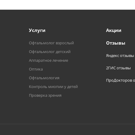
Услуги
Акции
Отзывы
Офтальмолог взрослый
Офтальмолог детский
Яндекс отзывы
Аппаратное лечение
2ГИС отзывы
Оптика
Офтальмология
ПроДокторов 
Контроль миопии у детей
Проверка зрения