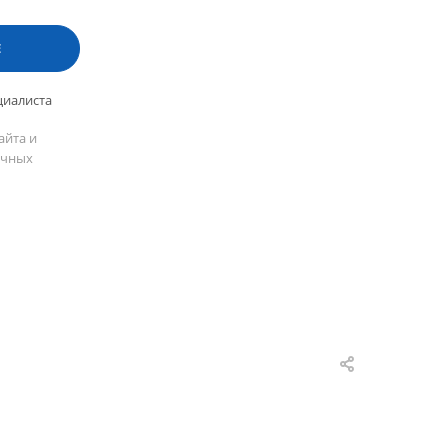
Е
циалиста
айта и
ичных