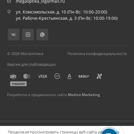
megaoptika_vlg@mail.ru
ул. Комсомольская, д. 10 (Пн-Вс: 10:00-20:00)
ул. Рабоче-Крестьянская, д. 3 (Пн-Вс: 10:00-19:00)
© 2026 Мегаоптика
Политика конфиденциальности
Версия для слабовидящих
Разработка и продвижение сайта
Medico Marketing
Имеются противопоказания, необходима консультация
Продолжая просматривать страницы веб-сайта или закрыв
специалиста. Материалы на сайте носят информационный