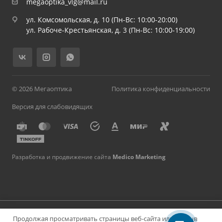
megaoptika_vlg@mail.ru
ул. Комсомольская, д. 10 (Пн-Вс: 10:00-20:00)
ул. Рабоче-Крестьянская, д. 3 (Пн-Вс: 10:00-19:00)
© 2026 Мегаоптика
Политика конфиденциальности
Версия для слабовидящих
Разработка и продвижение сайта
Medico Marketing
Имеются противопоказания, необходима консультация
Продолжая просматривать страницы веб-сайта или закрыв
специалиста. Материалы на сайте носят информационный