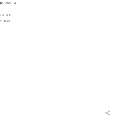
циалиста
айта и
ичных