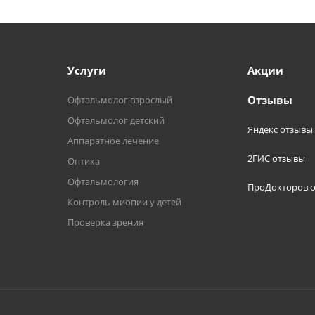
Услуги
Акции
Отзывы
Офтальмолог взрослый
Офтальмолог детский
Яндекс отзывы
Аппаратное лечение
2ГИС отзывы
Оптика
Офтальмология
ПроДокторов 
Контроль миопии у детей
Проверка зрения