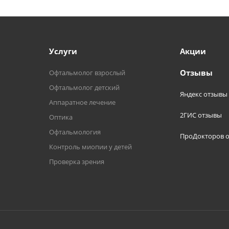
Услуги
Акции
Отзывы
Офтальмолог взрослый
Офтальмолог детский
Яндекс отзывы
Аппаратное лечение
2ГИС отзывы
Оптика
Офтальмология
ПроДокторов 
Контроль миопии у детей
Проверка зрения