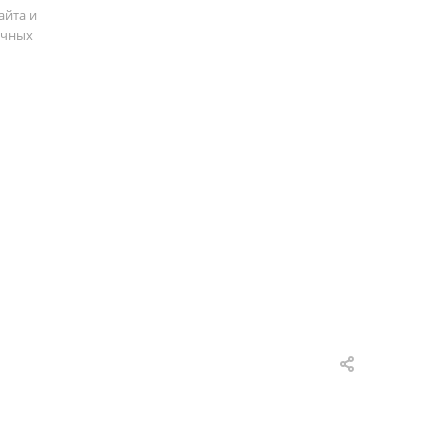
айта и
ичных