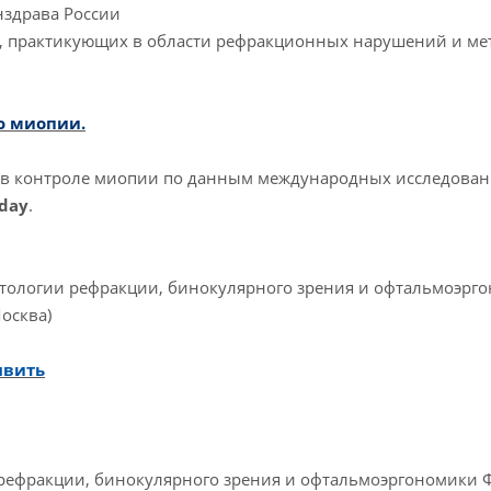
нздрава России
в, практикующих в области рефракционных нарушений и ме
ю миопии.
в контроле миопии по данным международных исследова
 day
.
 патологии рефракции, бинокулярного зрения и офтальмоэрг
Москва)
явить
и рефракции, бинокулярного зрения и офтальмоэргономики 