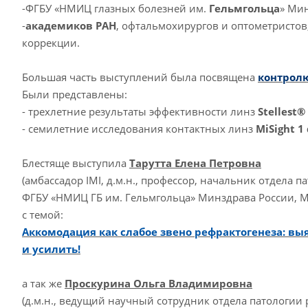
-ФГБУ «НМИЦ глазных болезней им.
Гельмгольца
» Ми
-
академиков РАН
, офтальмохирургов и оптометристо
коррекции.
Большая часть выступлений была посвящена
контрол
Были представлены:
- трехлетние результаты эффективности линз
Stellest®
- семилетние исследования контактных линз
MiSight 1
Блестяще выступила
Тарутта Елена Петровна
(амбассадор IMI, д.м.н., профессор, начальник отдела
ФГБУ «НМИЦ ГБ им. Гельмгольца» Минздрава России, 
с темой:
Аккомодация как слабое звено рефрактогенеза: вы
и усилить!
а так же
Проскурина Ольга Владимировна
(д.м.н., ведущий научный сотрудник отдела патологи