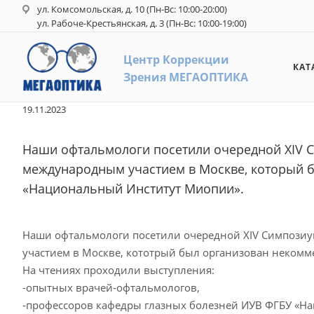
ул. Комсомольская, д. 10 (Пн-Вс: 10:00-20:00)
ул. Рабоче-Крестьянская, д. 3 (Пн-Вс: 10:00-19:00)
Центр Коррекци
и
КАТ
З
рения
М
ЕГАОПТИКА
19.11.2023
Наши офтальмологи посетили очередной XIV С
международным участием в Москве, который 
«Национальный Институт Миопии».
Наши офтальмологи посетили очередной XIV Симпозиу
участием в Москве, кототрый был организован неком
На чтениях проходили выступления:
-опытных врачей-офтальмологов,
-профессоров кафедры глазных болезней ИУВ ФГБУ «Н