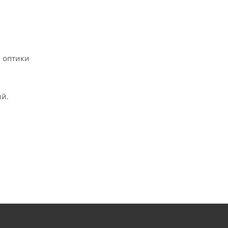
 оптики
ий.