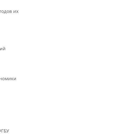
тодов их
ний
ономики
ФГБУ